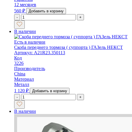
12 месяцев
560
₽
Добавить в корзину
-
+
В наличии
Есть в наличии
Скоба переднего тормоза ( суппорта ) ГАЗель НЕКСТ
Артикул: A21R23.350113
Код
3226
Производитель
China
Материал
Металл
1 120
₽
Добавить в корзину
-
+
В наличии