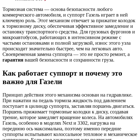
Тормозная система — основа безопасности любого
коммерческого автомобиля, и суппорт Газель играет в ней
ключевую роль. Этот механизм отвечает за прижатие колодок
к тормозному диску, обеспечивая эффективное замедление и
остановку транспортного средства. Для грузовых фургонов и
микроавтобусов, работающих в интенсивном режиме с
частыми остановками и полной загрузкой, износ этого узла
происходит значительно быстрее, чем на легковых авто.
Своевременная замена суппорта — это не просто ремонт, а
гарантия
вашей безопасности и сохранности груза.
Как работает суппорт и почему это
важно для Газели
Принцип действия этого механизма основан на гидравлике.
При нажатии на педаль тормоза жидкость под давлением
поступает в цилиндр суппорта, заставляя поршень двигаться.
Поршень прижимает тормозные колодки к диску, создавая
трение, которое замедляет вращение колеса. На автомобилях
Газель, особенно в моделях Next и 3302, нагрузка на
переднюю ось максимальна, поэтому именно передние
суппорты испытывают колоссальное тепловое и механическое
напряжение. Если узел заклинивает или подтекает,