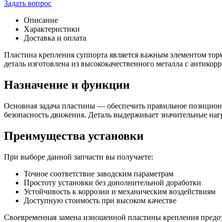
товара
Задать вопрос
Пластина
крепления
Описание
суппорта
Характеристики
ГАЗель
Доставка и оплата
на
редук.
Пластина крепления суппорта является важным элементом то
мост
деталь изготовлена из высококачественного металла с антико
Назначение и функции
Основная задача пластины — обеспечить правильное позицион
безопасность движения. Деталь выдерживает значительные наг
Преимущества установки
При выборе данной запчасти вы получаете:
Точное соответствие заводским параметрам
Простоту установки без дополнительной доработки
Устойчивость к коррозии и механическим воздействиям
Доступную стоимость при высоком качестве
Своевременная замена изношенной пластины крепления предот