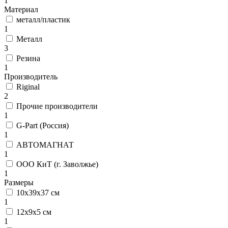
1
Материал
металл/пластик
1
Металл
3
Резина
1
Производитель
Riginal
2
Прочие производители
1
G-Part (Россия)
1
АВТОМАГНАТ
1
ООО КиТ (г. Заволжье)
1
Размеры
10х39х37 см
1
12х9х5 см
1