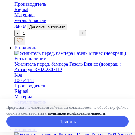
Производитель
Riginal
Материал
металл/пластик
840
₽
Добавить в корзину
-
+
В наличии
Есть в наличии
Усилитель перед. бампера Газель Бизнес (неокраш.)
Артикул: 3302-2803112
Код
10054478
Производитель
Riginal
Материал
металл/пластик
Продолжая пользоваться сайтом, вы соглашаетесь на обработку файлов
1 450
₽
Добавить в корзину
cookie в соответствии с
политикой конфиденциальности
.
-
+
Принять
В наличии