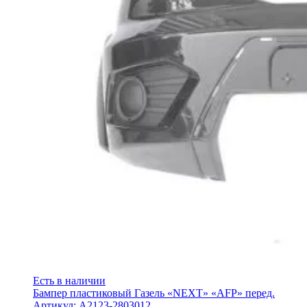
Есть в наличии
Бампер пластиковый Газель «NEXT» «AFP» перед.
Артикул: А2123-2803012