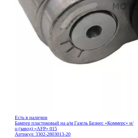
Есть в наличии
Бампер пластиковый на а/м Газель Бизнес «Коммерс» н/
о (завод) «AFP» 015
Артикул: 3302-2803013-20