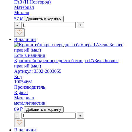
ГАЗ (Н.Новгород)
Материал
Металл
57
₽
Добавить в корзину
-
+
В наличии
Есть в наличии
Кронштейн креп.переднего бампера ГАЗель Бизнес
правый (мал)
Артикул: 3302-2803055
Код
10054661
Производитель
Riginal
Материал
металл/пластик
89
₽
Добавить в корзину
-
+
В наличии