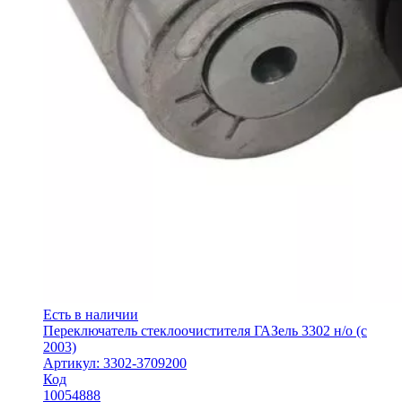
Есть в наличии
Переключатель стеклоочистителя ГАЗель 3302 н/о (с
2003)
Артикул: 3302-3709200
Код
10054888