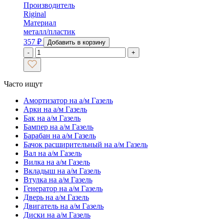
Производитель
Riginal
Материал
металл/пластик
357
₽
Добавить в корзину
-
+
Часто ищут
Амортизатор на а/м Газель
Арки на а/м Газель
Бак на а/м Газель
Бампер на а/м Газель
Барабан на а/м Газель
Бачок расширительный на а/м Газель
Вал на а/м Газель
Вилка на а/м Газель
Вкладыш на а/м Газель
Втулка на а/м Газель
Генератор на а/м Газель
Дверь на а/м Газель
Двигатель на а/м Газель
Диски на а/м Газель