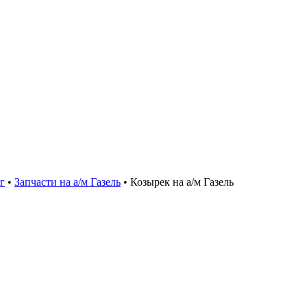
г
•
Запчасти на а/м Газель
•
Козырек на а/м Газель