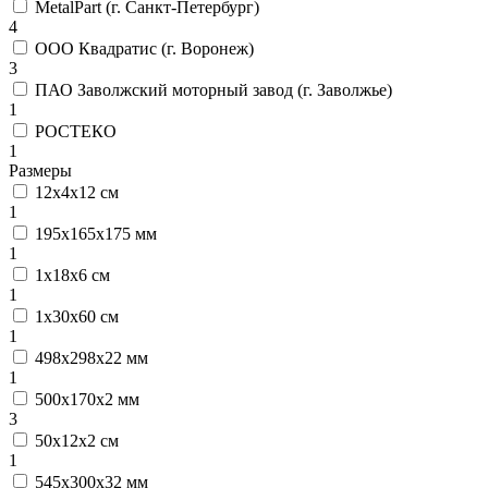
MetalPart (г. Санкт-Петербург)
4
ООО Квадратис (г. Воронеж)
3
ПАО Заволжский моторный завод (г. Заволжье)
1
РОСТЕКО
1
Размеры
12х4х12 см
1
195x165x175 мм
1
1х18х6 см
1
1х30х60 см
1
498х298х22 мм
1
500х170х2 мм
3
50х12х2 см
1
545х300х32 мм