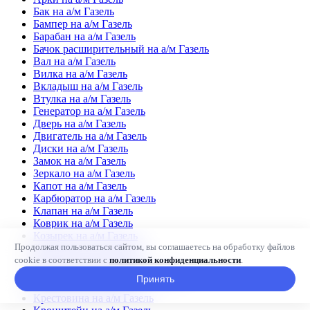
Бак на а/м Газель
Бампер на а/м Газель
Барабан на а/м Газель
Бачок расширительный на а/м Газель
Вал на а/м Газель
Вилка на а/м Газель
Вкладыш на а/м Газель
Втулка на а/м Газель
Генератор на а/м Газель
Дверь на а/м Газель
Двигатель на а/м Газель
Диски на а/м Газель
Замок на а/м Газель
Зеркало на а/м Газель
Капот на а/м Газель
Карбюратор на а/м Газель
Клапан на а/м Газель
Коврик на а/м Газель
Козырек на а/м Газель
Продолжая пользоваться сайтом, вы соглашаетесь на обработку файлов
Коллектор на а/м Газель
Колодка на а/м Газель
cookie в соответствии с
политикой конфиденциальности
.
Корзина сцепления на а/м Газель
Принять
Корпус на а/м Газель
Крестовина на а/м Газель