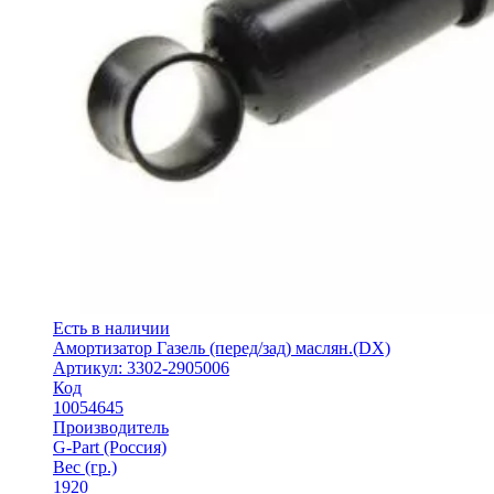
Есть в наличии
Амортизатор Газель (перед/зад) маслян.(DX)
Артикул: 3302-2905006
Код
10054645
Производитель
G-Part (Россия)
Вес (гр.)
1920