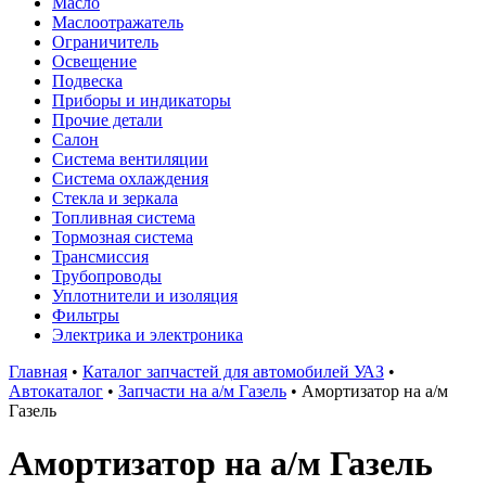
Масло
Маслоотражатель
Ограничитель
Освещение
Подвеска
Приборы и индикаторы
Прочие детали
Салон
Система вентиляции
Система охлаждения
Стекла и зеркала
Топливная система
Тормозная система
Трансмиссия
Трубопроводы
Уплотнители и изоляция
Фильтры
Электрика и электроника
Главная
•
Каталог запчастей для автомобилей УАЗ
•
Автокаталог
•
Запчасти на а/м Газель
•
Амортизатор на а/м
Газель
Амортизатор на а/м Газель