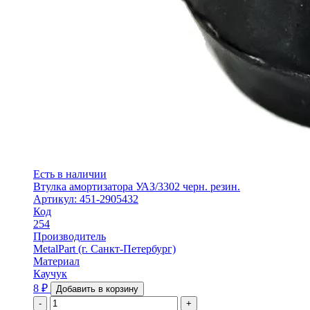
Есть в наличии
Втулка амортизатора УАЗ/3302 черн. резин.
Артикул: 451-2905432
Код
254
Производитель
MetalPart (г. Санкт-Петербург)
Материал
Каучук
8
₽
Добавить в корзину
-
+