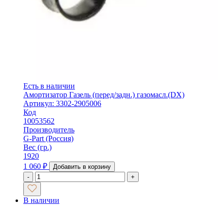
Есть в наличии
Амортизатор Газель (перед/задн.) газомасл.(DX)
Артикул: 3302-2905006
Код
10053562
Производитель
G-Part (Россия)
Вес (гр.)
1920
1 060
₽
Добавить в корзину
-
+
В наличии