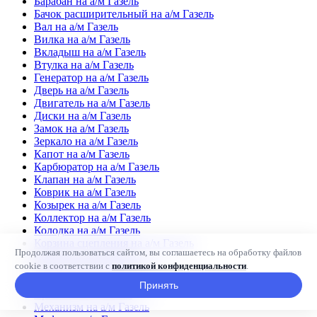
Барабан на а/м Газель
Бачок расширительный на а/м Газель
Вал на а/м Газель
Вилка на а/м Газель
Вкладыш на а/м Газель
Втулка на а/м Газель
Генератор на а/м Газель
Дверь на а/м Газель
Двигатель на а/м Газель
Диски на а/м Газель
Замок на а/м Газель
Зеркало на а/м Газель
Капот на а/м Газель
Карбюратор на а/м Газель
Клапан на а/м Газель
Коврик на а/м Газель
Козырек на а/м Газель
Коллектор на а/м Газель
Колодка на а/м Газель
Корзина сцепления на а/м Газель
Продолжая пользоваться сайтом, вы соглашаетесь на обработку файлов
Корпус на а/м Газель
cookie в соответствии с
политикой конфиденциальности
.
Крестовина на а/м Газель
Кронштейн на а/м Газель
Принять
Крыло на а/м Газель
Механизм на а/м Газель