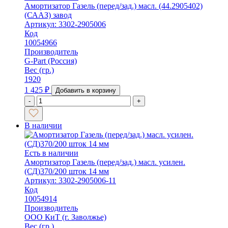
Амортизатор Газель (перед/зад.) масл. (44.2905402)
(СААЗ) завод
Артикул: 3302-2905006
Код
10054966
Производитель
G-Part (Россия)
Вес (гр.)
1920
1 425
₽
Добавить в корзину
-
+
В наличии
Есть в наличии
Амортизатор Газель (перед/зад.) масл. усилен.
(СД)370/200 шток 14 мм
Артикул: 3302-2905006-11
Код
10054914
Производитель
ООО КиТ (г. Заволжье)
Вес (гр.)