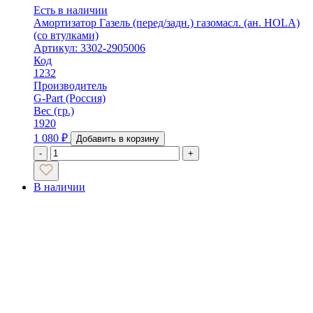
Есть в наличии
Амортизатор Газель (перед/задн.) газомасл. (ан. HOLA)
(со втулками)
Артикул: 3302-2905006
Код
1232
Производитель
G-Part (Россия)
Вес (гр.)
1920
1 080
₽
Добавить в корзину
-
+
В наличии