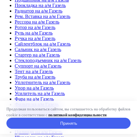
Прокладка на а/м Газель
Радиатор на а/м Газель
Рем. Вставка на а/м Газель
Рессора на а/м Газель
Ротор на а/м Газель
Руль на а/м Газель
Ручка на а/м Газель
Сайлентблок на а/м Газель
Сальник на а/м Газель
Стартер на а/м Газель
Стеклоподъемник на а/м Газель
Суппорт на а/м Газель
Тент на а/м Газель
Труба на а/м Газель
Уплотнитель на а/м Газель
Упор на а/м Газель
Усилитель на а/м Газель
Фара на а/м Газель
Фильтр на а/м Газель
Продолжая пользоваться сайтом, вы соглашаетесь на обработку файлов
Фланец на а/м Газель
cookie в соответствии с
политикой конфиденциальности
.
Фонарь на а/м Газель
Форсунка на а/м Газель
Принять
Цепь на а/м Газель
Цилиндр на а/м Газель