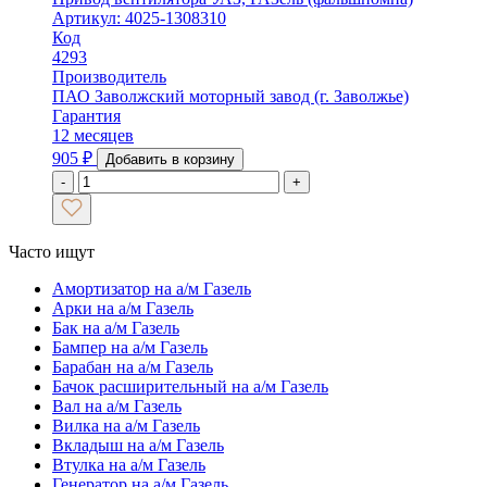
Артикул: 4025-1308310
Код
4293
Производитель
ПАО Заволжский моторный завод (г. Заволжье)
Гарантия
12 месяцев
905
₽
Добавить в корзину
-
+
Часто ищут
Амортизатор на а/м Газель
Арки на а/м Газель
Бак на а/м Газель
Бампер на а/м Газель
Барабан на а/м Газель
Бачок расширительный на а/м Газель
Вал на а/м Газель
Вилка на а/м Газель
Вкладыш на а/м Газель
Втулка на а/м Газель
Генератор на а/м Газель