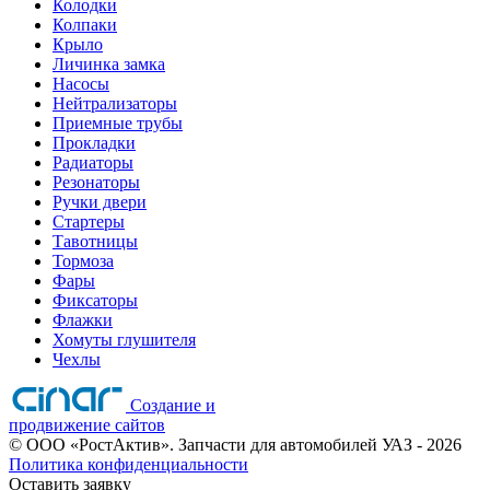
Колодки
Колпаки
Крыло
Личинка замка
Насосы
Нейтрализаторы
Приемные трубы
Прокладки
Радиаторы
Резонаторы
Ручки двери
Стартеры
Тавотницы
Тормоза
Фары
Фиксаторы
Флажки
Хомуты глушителя
Чехлы
Создание и
продвижение сайтов
©
ООО «РостАктив». Запчасти для автомобилей УАЗ
- 2026
Политика конфиденциальности
Оставить заявку