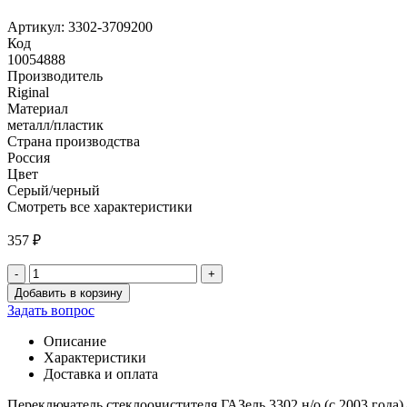
Артикул: 3302-3709200
Код
10054888
Производитель
Riginal
Материал
металл/пластик
Страна производства
Россия
Цвет
Серый/черный
Смотреть все характеристики
357
₽
-
+
Количество
Добавить в корзину
товара
Задать вопрос
Переключатель
стеклоочистителя
Описание
ГАЗель
Характеристики
3302
Доставка и оплата
н/
о
Переключатель стеклоочистителя ГАЗель 3302 н/о (с 2003 год