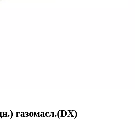
н.) газомасл.(DX)