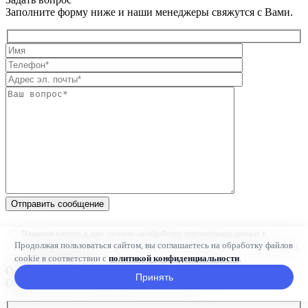
Заполните форму ниже и наши менеджеры свяжутся с Вами.
Отправить сообщение
Нажимая кнопку, я даю согласие на обработку персональных данных в
Продолжая пользоваться сайтом, вы соглашаетесь на обработку файлов
соответствии с Федеральным законом №152-ФЗ и принимаю условия
Политики
cookie в соответствии с
политикой конфиденциальности
.
конфиденциальности
Оставить отзыв
Принять
Оставьте свое мнение о нашей компании.