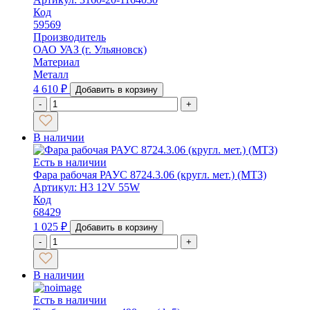
Код
59569
Производитель
ОАО УАЗ (г. Ульяновск)
Материал
Металл
4 610
₽
Добавить в корзину
-
+
В наличии
Есть в наличии
Фара рабочая РАУС 8724.3.06 (кругл. мет.) (МТЗ)
Артикул: H3 12V 55W
Код
68429
1 025
₽
Добавить в корзину
-
+
В наличии
Есть в наличии