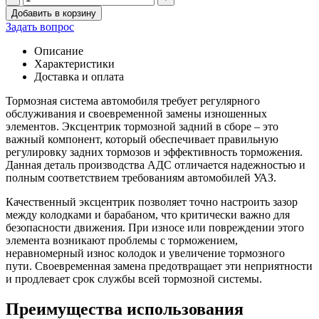
Количество
Добавить в корзину
товара
Задать вопрос
Эксцентрик
тормозной
Описание
задний
Характеристики
в
Доставка и оплата
сборе
3160
Тормозная система автомобиля требует регулярного
(АДС)
обслуживания и своевременной замены изношенных
элементов. Эксцентрик тормозной задний в сборе – это
важный компонент, который обеспечивает правильную
регулировку задних тормозов и эффективность торможения.
Данная деталь производства АДС отличается надежностью и
полным соответствием требованиям автомобилей УАЗ.
Качественный эксцентрик позволяет точно настроить зазор
между колодками и барабаном, что критически важно для
безопасности движения. При износе или повреждении этого
элемента возникают проблемы с торможением,
неравномерный износ колодок и увеличение тормозного
пути. Своевременная замена предотвращает эти неприятности
и продлевает срок службы всей тормозной системы.
Преимущества использования