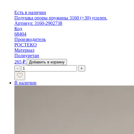
Есть в наличии
Подушка опоры пружины 3160 (+30) усилен.
Артикул: 3160-2902738
Код
68404
Производитель
РОСТЕКО
Материал
Полиуретан
265
₽
Добавить в корзину
-
+
В наличии