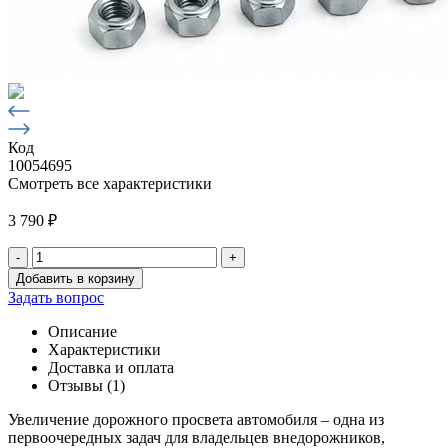
Код
10054695
Смотреть все характеристики
3 790
₽
-
+
Количество
Добавить в корзину
товара
Задать вопрос
Бодилифт
УАЗ
Описание
469
Характеристики
(80
Доставка и оплата
мм)
Отзывы (1)
Увеличение дорожного просвета автомобиля – одна из
первоочередных задач для владельцев внедорожников,