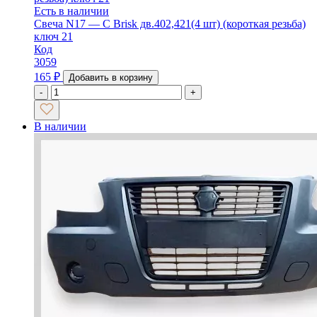
Есть в наличии
Свеча N17 — C Brisk дв.402,421(4 шт) (короткая резьба)
ключ 21
Код
3059
165
₽
Добавить в корзину
-
+
В наличии