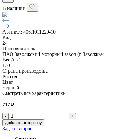
В наличии
Артикул: 406.1011220-10
Код
24
Производитель
ПАО Заволжский моторный завод (г. Заволжье)
Вес (гр.)
130
Страна производства
Россия
Цвет
Черный
Смотреть все характеристики
717
₽
-
+
Количество
Добавить в корзину
товара
Задать вопрос
Валик
привода