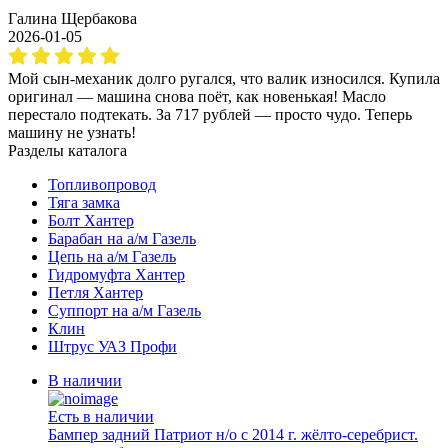
Галина Щербакова
2026-01-05
Мой сын-механик долго ругался, что валик износился. Купила
оригинал — машина снова поёт, как новенькая! Масло
перестало подтекать. За 717 рублей — просто чудо. Теперь
машину не узнать!
Разделы каталога
Топливопровод
Тяга замка
Болт Хантер
Барабан на а/м Газель
Цепь на а/м Газель
Гидромуфта Хантер
Петля Хантер
Суппорт на а/м Газель
Клин
Штрус УАЗ Профи
В наличии
Есть в наличии
Бампер задний Патриот н/о с 2014 г. жёлто-серебрист.