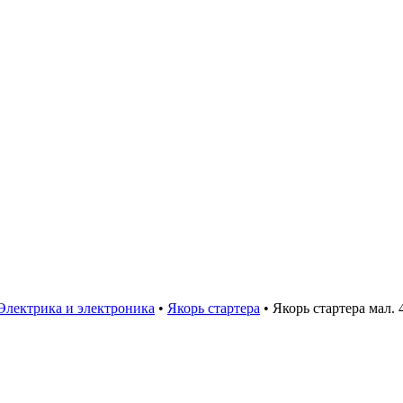
Электрика и электроника
•
Якорь стартера
•
Якорь стартера мал. 