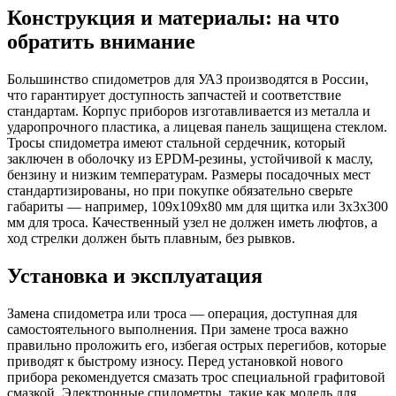
Конструкция и материалы: на что
обратить внимание
Большинство спидометров для УАЗ производятся в России,
что гарантирует доступность запчастей и соответствие
стандартам. Корпус приборов изготавливается из металла и
ударопрочного пластика, а лицевая панель защищена стеклом.
Тросы спидометра имеют стальной сердечник, который
заключен в оболочку из EPDM-резины, устойчивой к маслу,
бензину и низким температурам. Размеры посадочных мест
стандартизированы, но при покупке обязательно сверьте
габариты — например, 109х109х80 мм для щитка или 3х3х300
мм для троса. Качественный узел не должен иметь люфтов, а
ход стрелки должен быть плавным, без рывков.
Установка и эксплуатация
Замена спидометра или троса — операция, доступная для
самостоятельного выполнения. При замене троса важно
правильно проложить его, избегая острых перегибов, которые
приводят к быстрому износу. Перед установкой нового
прибора рекомендуется смазать трос специальной графитовой
смазкой. Электронные спидометры, такие как модель для