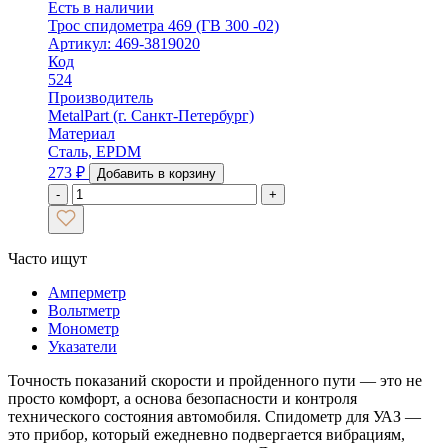
Есть в наличии
Трос спидометра 469 (ГВ 300 -02)
Артикул: 469-3819020
Код
524
Производитель
MetalPart (г. Санкт-Петербург)
Материал
Сталь, EPDM
273
₽
Добавить в корзину
-
+
Часто ищут
Амперметр
Вольтметр
Монометр
Указатели
Точность показаний скорости и пройденного пути — это не
просто комфорт, а основа безопасности и контроля
технического состояния автомобиля. Спидометр для УАЗ —
это прибор, который ежедневно подвергается вибрациям,