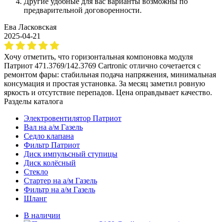
Другие удобные для вас варианты возможны по
предварительной договоренности.
Ева Ласковская
2025-04-21
Хочу отметить, что горизонтальная компоновка модуля
Патриот 471.3769/142.3769 Cartronic отлично сочетается с
ремонтом фары: стабильная подача напряжения, минимальная
консумация и простая установка. За месяц заметил ровную
яркость и отсутствие перепадов. Цена оправдывает качество.
Разделы каталога
Электровентилятор Патриот
Вал на а/м Газель
Седло клапана
Фильтр Патриот
Диск импульсный ступицы
Диск колёсный
Стекло
Стартер на а/м Газель
Фильтр на а/м Газель
Шланг
В наличии