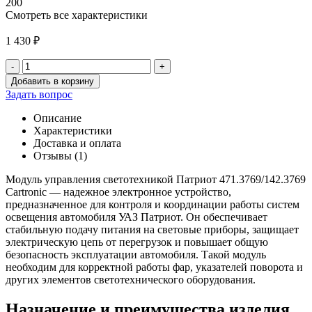
200
Смотреть все характеристики
1 430
₽
-
+
Количество
Добавить в корзину
товара
Задать вопрос
Модуль
управления
Описание
светотехникой
Характеристики
Патриот
Доставка и оплата
471.3769/142.3769
Отзывы (1)
Cartronic
(горизонт.
Модуль управления светотехникой Патриот 471.3769/142.3769
ра
Cartronic — надежное электронное устройство,
предназначенное для контроля и координации работы систем
освещения автомобиля УАЗ Патриот. Он обеспечивает
стабильную подачу питания на световые приборы, защищает
электрическую цепь от перегрузок и повышает общую
безопасность эксплуатации автомобиля. Такой модуль
необходим для корректной работы фар, указателей поворота и
других элементов светотехнического оборудования.
Назначение и преимущества изделия