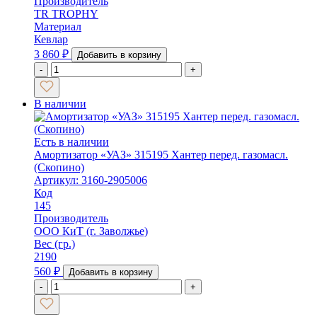
Производитель
TR TROPHY
Материал
Кевлар
3 860
₽
Добавить в корзину
-
+
В наличии
Есть в наличии
Амортизатор «УАЗ» 315195 Хантер перед. газомасл.
(Скопино)
Артикул: 3160-2905006
Код
145
Производитель
ООО КиТ (г. Заволжье)
Вес (гр.)
2190
560
₽
Добавить в корзину
-
+