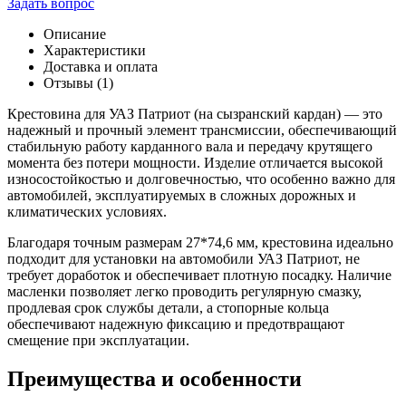
Задать вопрос
Крестовина
Уаз
Описание
Патриот
Характеристики
(на
Доставка и оплата
сызр.
Отзывы (1)
кардан)
(27*74,6)
Крестовина для УАЗ Патриот (на сызранский кардан) — это
с
надежный и прочный элемент трансмиссии, обеспечивающий
масл.и
стабильную работу карданного вала и передачу крутящего
стоп.
момента без потери мощности. Изделие отличается высокой
кольцами
износостойкостью и долговечностью, что особенно важно для
автомобилей, эксплуатируемых в сложных дорожных и
климатических условиях.
Благодаря точным размерам 27*74,6 мм, крестовина идеально
подходит для установки на автомобили УАЗ Патриот, не
требует доработок и обеспечивает плотную посадку. Наличие
масленки позволяет легко проводить регулярную смазку,
продлевая срок службы детали, а стопорные кольца
обеспечивают надежную фиксацию и предотвращают
смещение при эксплуатации.
Преимущества и особенности