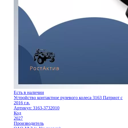
Есть в наличии
Устройство контактное рулевого колеса 3163 Патриот с
2016 г.в.
Артикул: 3163-3732010
Код
2027
Производитель