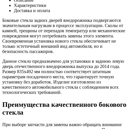
Описание
левое
Характеристики
бок.
Доставка и оплата
Патриот
(835*492)
Боковые стекла задних дверей внедорожника подвергаются
до
значительным нагрузкам в процессе эксплуатации. Сколы от
2014
камней, трещины от перепадов температур или механические
повреждения могут потребовать замены этого элемента.
Своевременная установка нового стекла обеспечивает не
только эстетичный внешний вид автомобиля, но и
безопасность пассажиров.
Данное стекло предназначено для установки в заднюю левую
дверь отечественного внедорожника выпуска до 2014 года.
Размер 835х492 мм полностью соответствует штатным
параметрам посадочного места, что гарантирует точную
установку без доработок. Изделие изготовлено из
качественного автомобильного стекла с соблюдением всех
технологических требований.
Преимущества качественного бокового
стекла
При выборе запчасти для замены важно обращать внимание