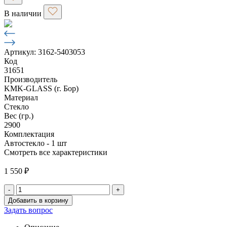
В наличии
Артикул: 3162-5403053
Код
31651
Производитель
KMK-GLASS (г. Бор)
Материал
Стекло
Вес (гр.)
2900
Комплектация
Автостекло - 1 шт
Смотреть все характеристики
1 550
₽
-
+
Количество
Добавить в корзину
товара
Задать вопрос
Стекло
заднее