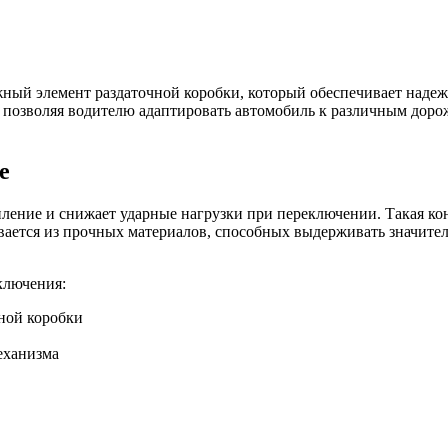
жный элемент раздаточной коробки, который обеспечивает наде
, позволяя водителю адаптировать автомобиль к различным доро
е
пление и снижает ударные нагрузки при переключении. Такая к
ается из прочных материалов, способных выдерживать значител
ключения:
ной коробки
еханизма