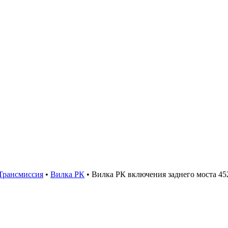
Трансмиссия
•
Вилка РК
•
Вилка РК включения заднего моста 452