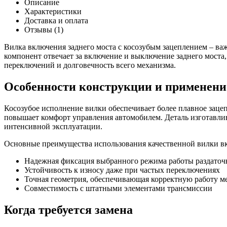
РК
Описание
включения
Характеристики
заднего
Доставка и оплата
моста
Отзывы (1)
452
косозуб.
Вилка включения заднего моста с косозубым зацеплением – ва
компонент отвечает за включение и выключение заднего моста
переключений и долговечность всего механизма.
Особенности конструкции и применени
Косозубое исполнение вилки обеспечивает более плавное заце
повышает комфорт управления автомобилем. Деталь изготавлив
интенсивной эксплуатации.
Основные преимущества использования качественной вилки в
Надежная фиксация выбранного режима работы раздаточ
Устойчивость к износу даже при частых переключениях
Точная геометрия, обеспечивающая корректную работу м
Совместимость с штатными элементами трансмиссии
Когда требуется замена