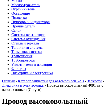
Масло
Маслоотражатель
Ограничитель
Освещение
Подвеска
Приборы и индикаторы
Прочие детали
Салон
Система вентиляции
Система охлаждения
Стекла и зеркала
Топливная система
Тормозная система
Трансмиссия
Трубопроводы
Уплотнители и изоляция
Фильтры
Электрика и электроника
Главная
•
Каталог запчастей для автомобилей УАЗ
•
Запчасти
•
Электрика и электроника
•
Провод высоковольтный 4091 дв.с
након. силикон (Gargen)
Провод высоковольтный