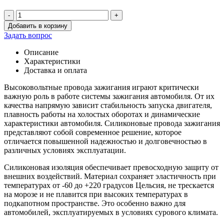
-
+
Количество
Добавить в корзину
товара
Задать вопрос
Провод
высоковольтный
Описание
4091
Характеристики
дв.с
Доставка и оплата
након.
силикон
Высоковольтные провода зажигания играют критически
(Gargen)
важную роль в работе системы зажигания автомобиля. От их
качества напрямую зависит стабильность запуска двигателя,
плавность работы на холостых оборотах и динамические
характеристики автомобиля. Силиконовые провода зажигания
представляют собой современное решение, которое
отличается повышенной надежностью и долговечностью в
различных условиях эксплуатации.
Силиконовая изоляция обеспечивает превосходную защиту от
внешних воздействий. Материал сохраняет эластичность при
температурах от -60 до +220 градусов Цельсия, не трескается
на морозе и не плавится при высоких температурах в
подкапотном пространстве. Это особенно важно для
автомобилей, эксплуатируемых в условиях сурового климата.