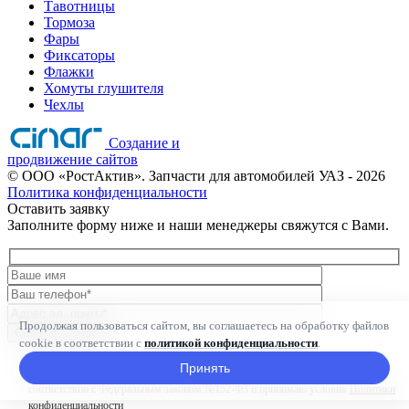
Тавотницы
Тормоза
Фары
Фиксаторы
Флажки
Хомуты глушителя
Чехлы
Создание и
продвижение сайтов
©
ООО «РостАктив». Запчасти для автомобилей УАЗ
- 2026
Политика конфиденциальности
Оставить заявку
Заполните форму ниже и наши менеджеры свяжутся с Вами.
Продолжая пользоваться сайтом, вы соглашаетесь на обработку файлов
Оставить заявку
cookie в соответствии с
политикой конфиденциальности
.
Принять
Нажимая кнопку, я даю согласие на обработку персональных данных в
соответствии с Федеральным законом №152-ФЗ и принимаю условия
Политики
конфиденциальности