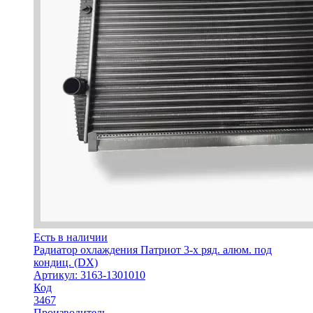
Есть в наличии
Радиатор охлаждения Патриот 3-х ряд. алюм. под
кондиц. (DX)
Артикул: 3163-1301010
Код
3467
Производитель