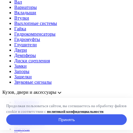
Вал
Вариаторы
Вкладыши
Втулки
Выхлопные системы
Гайка
Гидрокомпенсаторы
Гидромуфты
Глушители
Двери
Демпферы
Диски сцепления
Замки
Запоры
Защелки
Звуковые сигналы
Кузов, двери и аксессуары
Коллекторы
Продолжая пользоваться сайтом, вы соглашаетесь на обработку файлов
Колодки
cookie в соответствии с
политикой конфиденциальности
.
Колпаки
Крыло
Принять
Личинка замка
Насосы