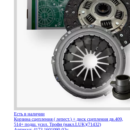
Есть в наличии
Корзина сцепления ( лепест.) + диск сцепления дв.409,
514+ подш. усил. Трофи (накл.LUK)(71432)
Артикул: 4173.1601090-02у