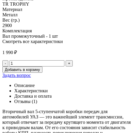
TR TROPHY
Материал
Металл
Вес (гр.)
2900
Комплектация
Вал промежуточный - 1 шт
Смотреть все характеристики
1 990
₽
-
+
Количество
Добавить в корзину
товара
Задать вопрос
Вал
вторичный
Описание
5-
Характеристики
ступ.
Доставка и оплата
КПП
Отзывы (1)
(УАЗ)
(V-
Вторичный вал 5-ступенчатой коробки передач для
HH)
автомобилей УАЗ — это важнейший элемент трансмиссии,
который отвечает за передачу крутящего момента от двигателя
к приводным валам. От его состояния зависит стабильность
работы КПП, плавность переключения передач и