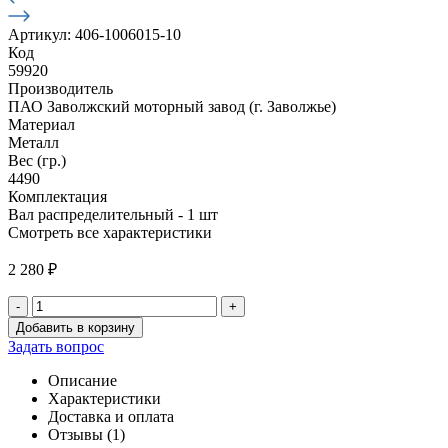
Артикул: 406-1006015-10
Код
59920
Производитель
ПАО Заволжский моторный завод (г. Заволжье)
Материал
Металл
Вес (гр.)
4490
Комплектация
Вал распределительный - 1 шт
Смотреть все характеристики
2 280
₽
-
+
Количество
Добавить в корзину
товара
Задать вопрос
Вал
распределительный
Описание
405,406,4091
Характеристики
дв.
Доставка и оплата
инж.
Отзывы (1)