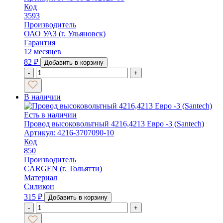
Код
3593
Производитель
ОАО УАЗ (г. Ульяновск)
Гарантия
12 месяцев
82
₽
Добавить в корзину
-
+
В наличии
Есть в наличии
Провод высоковольтный 4216,4213 Евро -3 (Santech)
Артикул: 4216-3707090-10
Код
850
Производитель
CARGEN (г. Тольятти)
Материал
Силикон
315
₽
Добавить в корзину
-
+