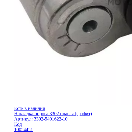
Есть в наличии
Накладка порога 3302 правая (графит)
Артикул: 3302-5401622-10
Код
10054451