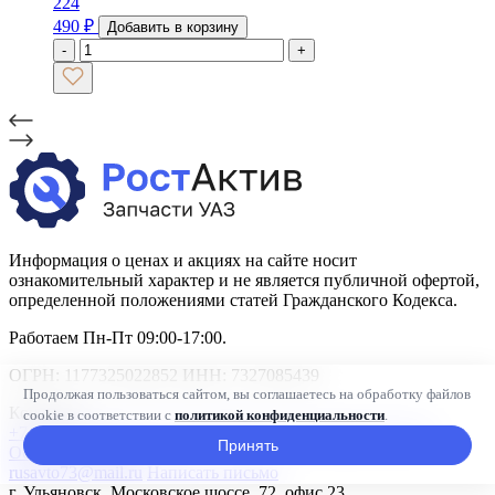
224
490
₽
Добавить в корзину
-
+
Информация о ценах и акциях на сайте носит
ознакомительный характер и не является публичной офертой,
определенной положениями статей Гражданского Кодекса.
Работаем Пн-Пт 09:00-17:00.
ОГРН: 1177325022852 ИНН: 7327085439
Продолжая пользоваться сайтом, вы соглашаетесь на обработку файлов
Контакты
cookie в соответствии с
политикой конфиденциальности
.
+7 (800) 600-80-22
+7 (927) 808-81-19
+7 (8422) 45-61-76
Принять
Обратный звонок
rusavto73@mail.ru
Написать письмо
г. Ульяновск, Московское шоссе, 72, офис 23