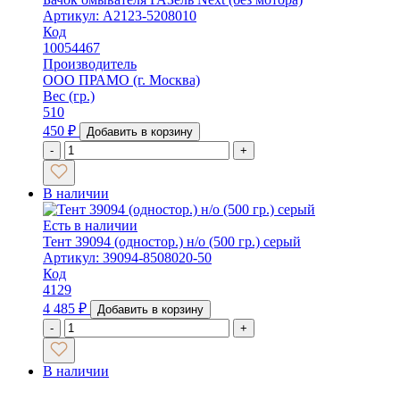
Артикул: А2123-5208010
Код
10054467
Производитель
ООО ПРАМО (г. Москва)
Вес (гр.)
510
450
₽
Добавить в корзину
-
+
В наличии
Есть в наличии
Тент 39094 (одностор.) н/о (500 гр.) серый
Артикул: 39094-8508020-50
Код
4129
4 485
₽
Добавить в корзину
-
+
В наличии