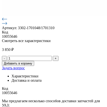
Артикул: 3302-1701048/1701310
Код
10055646
Смотреть все характеристики
3 850
₽
-
+
Количество
Добавить в корзину
товара
Задать вопрос
Вал
промежуточный
Характеристики
КПП
Доставка и оплата
5-
ти
Код
ст.
10055646
ГАЗель
Мы предлагаем несколько способов доставки запчастей для
3302
УАЗ:
(без