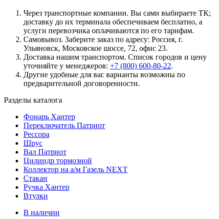
подшипников
Через транспортные компании. Вы сами выбираете ТК;
36
доставку до их терминала обеспечиваем бесплатно, а
зуб.)
услуги перевозчика оплачиваются по его тарифам.
Самовывоз. Заберите заказ по адресу: Россия, г.
Ульяновск, Московское шоссе, 72, офис 23.
Доставка нашим транспортом. Список городов и цену
уточняйте у менеджеров:
+7 (800) 600-80-22
.
Другие удобные для вас варианты возможны по
предварительной договоренности.
Разделы каталога
Фонарь Хантер
Переключатель Патриот
Рессора
Шрус
Вал Патриот
Цилиндр тормозной
Коллектор на а/м Газель NEXT
Стакан
Ручка Хантер
Втулки
В наличии