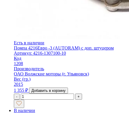
Есть в наличии
Помпа 4216Евро -3 (AUTORAM) с доп. штуцером
Артикул: 4216-1307100-10
Код
1208
Производитель
ОАО Волжские моторы (г. Ульяновск)
Вес (гр.)
2015
1 355
₽
Добавить в корзину
-
+
В наличии