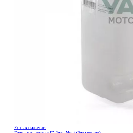
Есть в наличии
Бачок омывателя ГАЗель Next (без мотора)