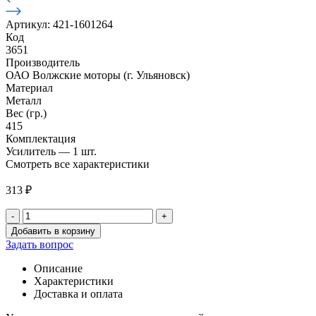
Артикул: 421-1601264
Код
3651
Производитель
ОАО Волжские моторы (г. Ульяновск)
Материал
Металл
Вес (гр.)
415
Комплектация
Усилитель — 1 шт.
Смотреть все характеристики
313
₽
-
+
Количество
Добавить в корзину
товара
Задать вопрос
Усилитель
крепления
Описание
картера
Характеристики
правый
Доставка и оплата
(дв.4178,4218,4216)