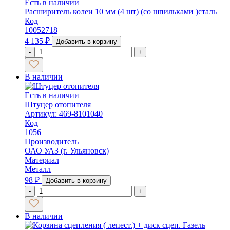
Есть в наличии
Расширитель колеи 10 мм (4 шт) (со шпильками )сталь
Код
10052718
4 135
₽
Добавить в корзину
-
+
В наличии
Есть в наличии
Штуцер отопителя
Артикул: 469-8101040
Код
1056
Производитель
ОАО УАЗ (г. Ульяновск)
Материал
Металл
98
₽
Добавить в корзину
-
+
В наличии