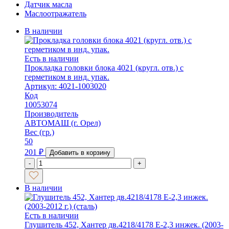
Датчик масла
Маслоотражатель
В наличии
Есть в наличии
Прокладка головки блока 4021 (кругл. отв.) с
герметиком в инд. упак.
Артикул: 4021-1003020
Код
10053074
Производитель
АВТОМАШ (г. Орел)
Вес (гр.)
50
201
₽
Добавить в корзину
-
+
В наличии
Есть в наличии
Глушитель 452, Хантер дв.4218/4178 Е-2,3 инжек. (2003-