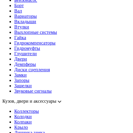
Бензонасос
Борт
Вал
Вариаторы
Вкладыши
Втулки
Выхлопные системы
Гайка
Гидрокомпенсаторы
Гидромуфты
Глушители
Двери
Демпферы
Диски сцепления
Замки
Запоры
Защелки
Звуковые сигналы
Кузов, двери и аксессуары
Коллекторы
Колодки
Колпаки
Крыло
Личинка замка