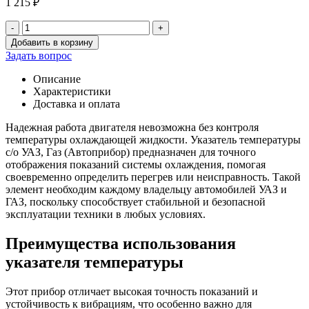
1 215
₽
-
+
Количество
Добавить в корзину
товара
Задать вопрос
Указатель
температуры
Описание
с/
Характеристики
о
Доставка и оплата
УАЗ,
Газ
Надежная работа двигателя невозможна без контроля
УК-145
температуры охлаждающей жидкости. Указатель температуры
А(Автоприбор)
с/о УАЗ, Газ (Автоприбор) предназначен для точного
отображения показаний системы охлаждения, помогая
своевременно определить перегрев или неисправность. Такой
элемент необходим каждому владельцу автомобилей УАЗ и
ГАЗ, поскольку способствует стабильной и безопасной
эксплуатации техники в любых условиях.
Преимущества использования
указателя температуры
Этот прибор отличает высокая точность показаний и
устойчивость к вибрациям, что особенно важно для