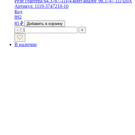
Реле стартера 64.3787-111(4-конт,аналог 98.3747-111)20А
Артикул: 1119-3747210-10
Код
892
85
₽
Добавить в корзину
-
+
В наличии