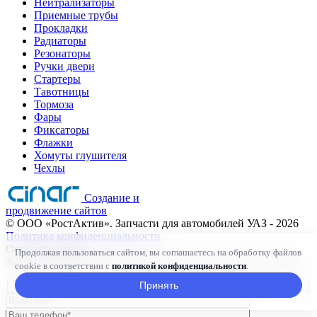
Нейтрализаторы
Приемные трубы
Прокладки
Радиаторы
Резонаторы
Ручки двери
Стартеры
Тавотницы
Тормоза
Фары
Фиксаторы
Флажки
Хомуты глушителя
Чехлы
Создание и
продвижение сайтов
©
ООО «РостАктив». Запчасти для автомобилей УАЗ
- 2026
Политика конфиденциальности
Оставить заявку
Продолжая пользоваться сайтом, вы соглашаетесь на обработку файлов
Заполните форму ниже и наши менеджеры свяжутся с Вами.
cookie в соответствии с
политикой конфиденциальности
.
Принять