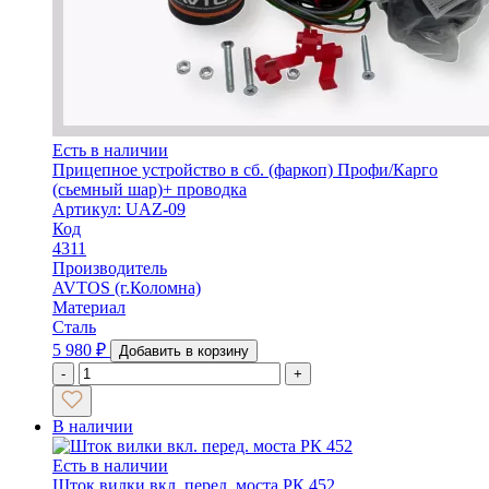
Есть в наличии
Прицепное устройство в сб. (фаркоп) Профи/Карго
(сьемный шар)+ проводка
Артикул: UAZ-09
Код
4311
Производитель
AVTOS (г.Коломна)
Материал
Сталь
5 980
₽
Добавить в корзину
-
+
В наличии
Есть в наличии
Шток вилки вкл. перед. моста РК 452