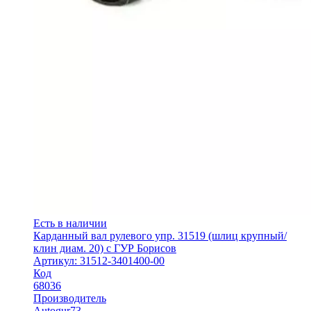
Есть в наличии
Карданный вал рулевого упр. 31519 (шлиц крупный/
клин диам. 20) с ГУР Борисов
Артикул: 31512-3401400-00
Код
68036
Производитель
Autogur73