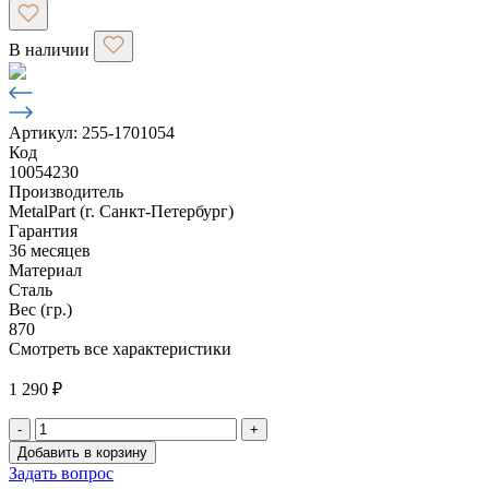
В наличии
Артикул: 255-1701054
Код
10054230
Производитель
MetalPart (г. Санкт-Петербург)
Гарантия
36 месяцев
Материал
Сталь
Вес (гр.)
870
Смотреть все характеристики
1 290
₽
-
+
Количество
Добавить в корзину
товара
Задать вопрос
Шестерня