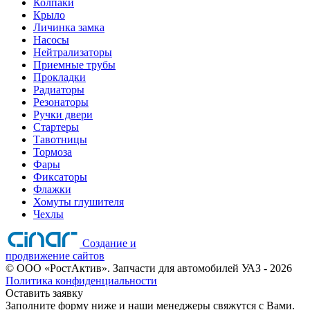
Колпаки
Крыло
Личинка замка
Насосы
Нейтрализаторы
Приемные трубы
Прокладки
Радиаторы
Резонаторы
Ручки двери
Стартеры
Тавотницы
Тормоза
Фары
Фиксаторы
Флажки
Хомуты глушителя
Чехлы
Создание и
продвижение сайтов
©
ООО «РостАктив». Запчасти для автомобилей УАЗ
- 2026
Политика конфиденциальности
Оставить заявку
Заполните форму ниже и наши менеджеры свяжутся с Вами.