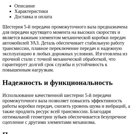
5-
Описание
й
Характеристики
передачи
Доставка и оплата
пром.вала
5-
Шестерня 5-й передачи промежуточного вала предназначена
ти
для передачи крутящего момента на высоких скоростях и
ступ.
является важным элементом механической коробки передач
(
автомобилей УАЗ. Деталь обеспечивает стабильную работу
DX)
трансмиссии, плавное переключение передач и надежную
большая
эксплуатацию в любых дорожных условиях. Изготовлена из
прочной стали с точной механической обработкой, что
гарантирует долгий срок службы и устойчивость к
повышенным нагрузкам.
Надежность и функциональность
Использование качественной шестерни 5-й передачи
промежуточного вала позволяет повысить эффективность
работы коробки передач, снизить уровень шума и вибраций, а
также продлить ресурс всей трансмиссии. Благодаря
оптимальной геометрии зубьев обеспечивается безупречное
сцепление с другими элементами механизма.