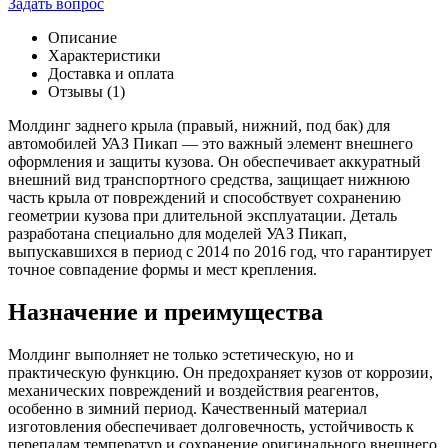
Задать вопрос
Молдинг
заднего
Описание
крыла
Характеристики
(правый)
Доставка и оплата
нижн.
Отзывы (1)
ПИКАП
с
Молдинг заднего крыла (правый, нижний, под бак) для
2014-
автомобилей УАЗ Пикап — это важный элемент внешнего
2016
оформления и защиты кузова. Он обеспечивает аккуратный
г(
внешний вид транспортного средства, защищает нижнюю
под
часть крыла от повреждений и способствует сохранению
бак
геометрии кузова при длительной эксплуатации. Деталь
)
разработана специально для моделей УАЗ Пикап,
выпускавшихся в период с 2014 по 2016 год, что гарантирует
точное совпадение формы и мест крепления.
Назначение и преимущества
Молдинг выполняет не только эстетическую, но и
практическую функцию. Он предохраняет кузов от коррозии,
механических повреждений и воздействия реагентов,
особенно в зимний период. Качественный материал
изготовления обеспечивает долговечность, устойчивость к
перепадам температур и сохранение оригинального внешнего