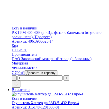
Есть в наличии
Р.К ГРМ 405-409 дв.»Ид. фаза» с башмаком (втулочно-
ролик. цепь) (Прогресс)
Артикул: 406.3906625-14
Код
10054936
Производитель
ПАО Заволжский моторный завод (г. Заволжье)
Материал
металл/пластик
7 790
₽
Добавить в корзину
-
+
В наличии
Есть в наличии
Глушитель Хантер дв.ЗМЗ-51432 Евро-4
Артикул: 315148-1201008-01