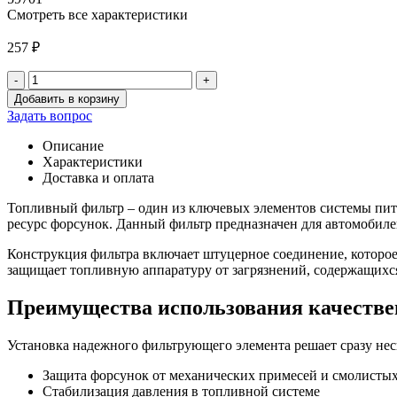
Смотреть все характеристики
257
₽
-
+
Количество
Добавить в корзину
товара
Задать вопрос
Фильтр
топливный
Описание
на
Характеристики
инж.
Доставка и оплата
Е-3
(Штуцер)
Топливный фильтр – один из ключевых элементов системы питан
Хантер/
ресурс форсунок. Данный фильтр предназначен для автомобиле
Патриот
Конструкция фильтра включает штуцерное соединение, которо
дв.409,4213
защищает топливную аппаратуру от загрязнений, содержащихся
(Цитрон)
Преимущества использования качестве
Установка надежного фильтрующего элемента решает сразу неск
Защита форсунок от механических примесей и смолисты
Стабилизация давления в топливной системе