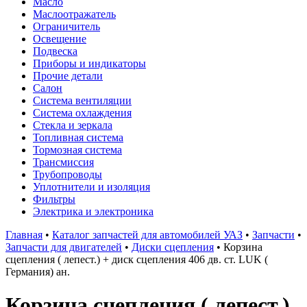
Масло
Маслоотражатель
Ограничитель
Освещение
Подвеска
Приборы и индикаторы
Прочие детали
Салон
Система вентиляции
Система охлаждения
Стекла и зеркала
Топливная система
Тормозная система
Трансмиссия
Трубопроводы
Уплотнители и изоляция
Фильтры
Электрика и электроника
Главная
•
Каталог запчастей для автомобилей УАЗ
•
Запчасти
•
Запчасти для двигателей
•
Диски сцепления
•
Корзина
сцепления ( лепест.) + диск сцепления 406 дв. ст. LUK (
Германия) ан.
Корзина сцепления ( лепест.)