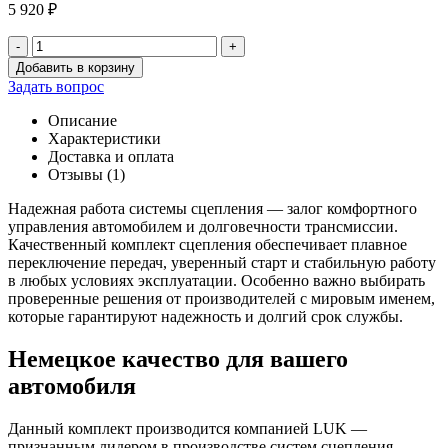
5 920
₽
-
+
Количество
Добавить в корзину
товара
Задать вопрос
Корзина
сцепления
Описание
(
Характеристики
лепест.)
Доставка и оплата
+
Отзывы (1)
диск
сцепления
Надежная работа системы сцепления — залог комфортного
406
управления автомобилем и долговечности трансмиссии.
дв.
Качественный комплект сцепления обеспечивает плавное
ст.
переключение передач, уверенный старт и стабильную работу
LUK
в любых условиях эксплуатации. Особенно важно выбирать
(
проверенные решения от производителей с мировым именем,
Германия)
которые гарантируют надежность и долгий срок службы.
ан.
Немецкое качество для вашего
автомобиля
Данный комплект производится компанией LUK —
признанным лидером в производстве систем сцепления.