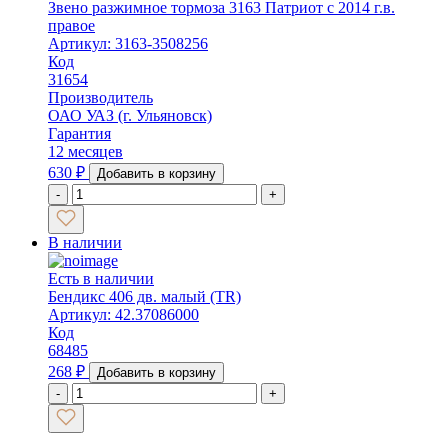
Звено разжимное тормоза 3163 Патриот с 2014 г.в.
правое
Артикул: 3163-3508256
Код
31654
Производитель
ОАО УАЗ (г. Ульяновск)
Гарантия
12 месяцев
630
₽
Добавить в корзину
-
+
В наличии
Есть в наличии
Бендикс 406 дв. малый (TR)
Артикул: 42.37086000
Код
68485
268
₽
Добавить в корзину
-
+