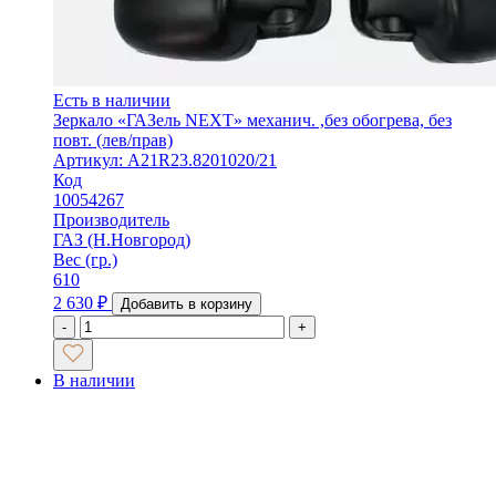
Есть в наличии
Зеркало «ГАЗель NEXT» механич. ,без обогрева, без
повт. (лев/прав)
Артикул: А21R23.8201020/21
Код
10054267
Производитель
ГАЗ (Н.Новгород)
Вес (гр.)
610
2 630
₽
Добавить в корзину
-
+
В наличии