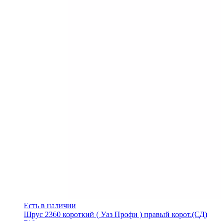
Есть в наличии
Шрус 2360 короткий ( Уаз Профи ) правый корот.(СД)