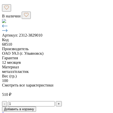
В наличии
Артикул: 2312-3829010
Код
68510
Производитель
ОАО УАЗ (г. Ульяновск)
Гарантия
12 месяцев
Материал
металл/пластик
Вес (гр.)
100
Смотреть все характеристики
510
₽
-
+
Количество
Добавить в корзину
товара