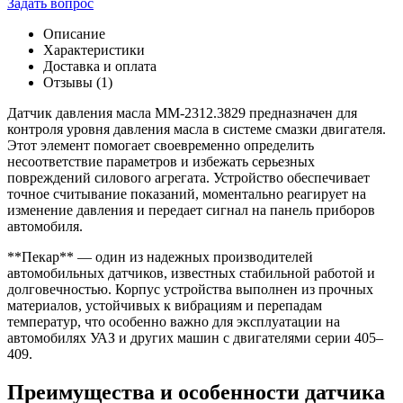
Задать вопрос
Датчик
давления
Описание
масла
Характеристики
ММ-2312.3829
Доставка и оплата
405-
Отзывы (1)
409
дв.
Датчик давления масла ММ-2312.3829 предназначен для
(Пекар)
контроля уровня давления масла в системе смазки двигателя.
штекер
Этот элемент помогает своевременно определить
несоответствие параметров и избежать серьезных
повреждений силового агрегата. Устройство обеспечивает
точное считывание показаний, моментально реагирует на
изменение давления и передает сигнал на панель приборов
автомобиля.
**Пекар** — один из надежных производителей
автомобильных датчиков, известных стабильной работой и
долговечностью. Корпус устройства выполнен из прочных
материалов, устойчивых к вибрациям и перепадам
температур, что особенно важно для эксплуатации на
автомобилях УАЗ и других машин с двигателями серии 405–
409.
Преимущества и особенности датчика