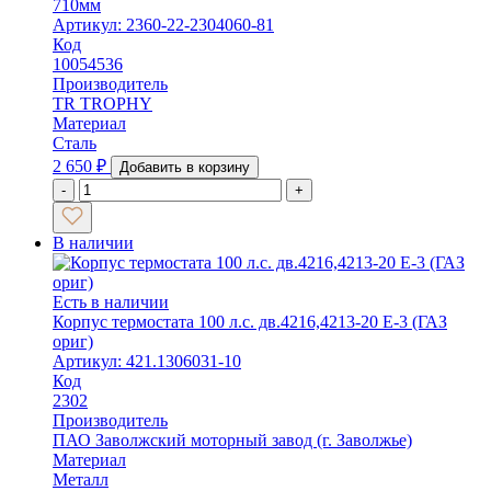
710мм
Артикул: 2360-22-2304060-81
Код
10054536
Производитель
TR TROPHY
Материал
Сталь
2 650
₽
Добавить в корзину
-
+
В наличии
Есть в наличии
Корпус термостата 100 л.с. дв.4216,4213-20 Е-3 (ГАЗ
ориг)
Артикул: 421.1306031-10
Код
2302
Производитель
ПАО Заволжский моторный завод (г. Заволжье)
Материал
Металл