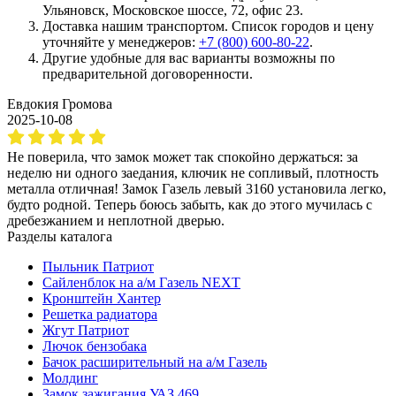
Ульяновск, Московское шоссе, 72, офис 23.
Доставка нашим транспортом. Список городов и цену
уточняйте у менеджеров:
+7 (800) 600-80-22
.
Другие удобные для вас варианты возможны по
предварительной договоренности.
Евдокия Громова
2025-10-08
Не поверила, что замок может так спокойно держаться: за
неделю ни одного заедания, ключик не сопливый, плотность
металла отличная! Замок Газель левый 3160 установила легко,
будто родной. Теперь боюсь забыть, как до этого мучилась с
дребезжанием и неплотной дверью.
Разделы каталога
Пыльник Патриот
Сайленблок на а/м Газель NEXT
Кронштейн Хантер
Решетка радиатора
Жгут Патриот
Лючок бензобака
Бачок расширительный на а/м Газель
Молдинг
Замок зажигания УАЗ 469