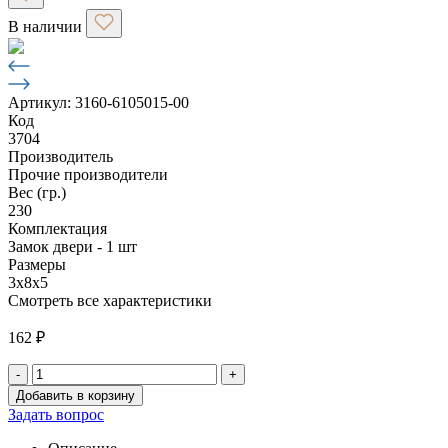
В наличии
Артикул: 3160-6105015-00
Код
3704
Производитель
Прочие производители
Вес (гр.)
230
Комплектация
Замок двери - 1 шт
Размеры
3х8х5
Смотреть все характеристики
162
₽
-
+
Количество
Добавить в корзину
товара
Задать вопрос
Замок
двери