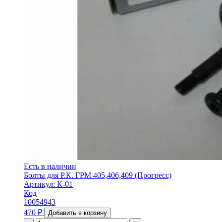
Есть в наличии
Болты для Р.К. ГРМ 405,406,409 (Прогресс)
Артикул: К-01
Код
10054943
470
₽
Добавить в корзину