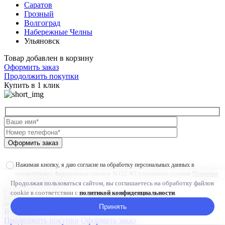
Саратов
Грозный
Волгоград
Набережные Челны
Ульяновск
Товар добавлен в корзину
Оформить заказ
Продолжить покупки
Купить в 1 клик
Оформить заказ
Нажимая кнопку, я даю согласие на обработку персональных данных в
соответствии с Федеральным законом №152-ФЗ и принимаю условия
Политики
Продолжая пользоваться сайтом, вы соглашаетесь на обработку файлов
конфиденциальности
cookie в соответствии с
политикой конфиденциальности
.
×
Принять
В наличии
Продолжить покупки
Оформить заказ