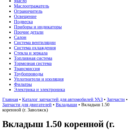
Масло
Маслоотражатель
Ограничитель
Освещение
Подвеска
Приборы и индикаторы
Прочие детали
Салон
Система вентиляции
Система охлаждения
Стекла и зеркала
Топливная система
Тормозная система
Трансмиссия
Трубопроводы
Уплотнители и изоляция
Фильтры
Электрика и электроника
Главная
•
Каталог запчастей для автомобилей УАЗ
•
Запчасти
•
Запчасти для двигателей
•
Вкладыши
•
Вкладыш 1.50
коренной (г. Заволжск)
Вкладыш 1.50 коренной (г.