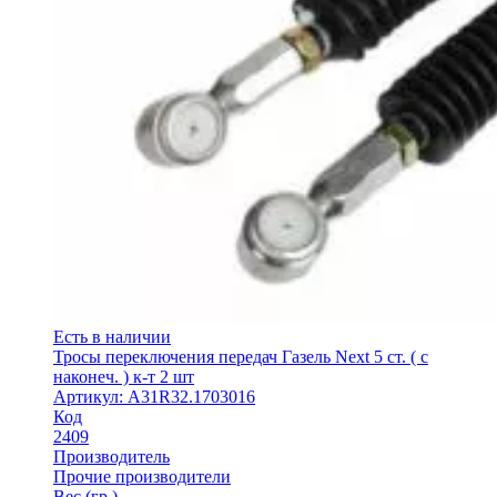
Есть в наличии
Тросы переключения передач Газель Next 5 ст. ( с
наконеч. ) к-т 2 шт
Артикул: А31R32.1703016
Код
2409
Производитель
Прочие производители
Вес (гр.)