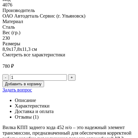
4076
Производитель
ОАО Автодеталь Сервис (г. Ульяновск)
Материал
Сталь
Вес (гр.)
230
Размеры
8,9х17,8х11,3 см
Смотреть все характеристики
780
₽
-
+
Количество
Добавить в корзину
товара
Задать вопрос
Вилка
КПП
Описание
заднего
Характеристики
хода
Доставка и оплата
452
Отзывы (1)
н/
о
Вилка КПП заднего хода 452 н/о – это надежный элемент
трансмиссии, предназначенный для обеспечения корректной