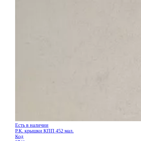
Есть в наличии
Р.К. крышки КПП 452 мал.
Код