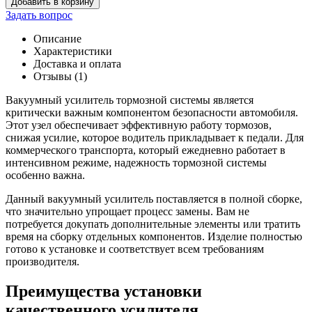
Добавить в корзину
товара
Задать вопрос
Вакуумный
усилитель
Описание
Газель
Характеристики
Next
Доставка и оплата
Е-5
Отзывы (1)
в
сборе
Вакуумный усилитель тормозной системы является
(аналог:
критически важным компонентом безопасности автомобиля.
A21R23-
Этот узел обеспечивает эффективную работу тормозов,
3510009)
снижая усилие, которое водитель прикладывает к педали. Для
коммерческого транспорта, который ежедневно работает в
интенсивном режиме, надежность тормозной системы
особенно важна.
Данный вакуумный усилитель поставляется в полной сборке,
что значительно упрощает процесс замены. Вам не
потребуется докупать дополнительные элементы или тратить
время на сборку отдельных компонентов. Изделие полностью
готово к установке и соответствует всем требованиям
производителя.
Преимущества установки
качественного усилителя