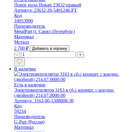
Порог пола Пикап 23632 правый
Артикул: 23632-20-5401246-РТ
Код
10053990
Производитель
MetalPart (г. Санкт-Петербург)
Материал
Металл
2 700
₽
Добавить в корзину
-
+
В наличии
Есть в наличии
Электровентилятор 3163 в сб.с кроншт. с кондиц.
(двойной) 214.07.0000-00
Артикул: 3163-00-1308008-30
Код
59234
Производитель
G-Part (Россия)
Материал