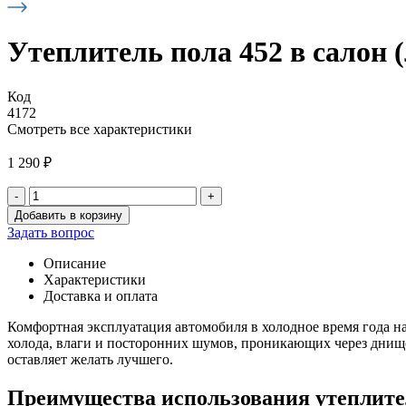
Утеплитель пола 452 в салон 
Код
4172
Смотреть все характеристики
1 290
₽
-
+
Количество
Добавить в корзину
товара
Задать вопрос
Утеплитель
пола
Описание
452
Характеристики
в
Доставка и оплата
салон
(линолеум)
Комфортная эксплуатация автомобиля в холодное время года н
холода, влаги и посторонних шумов, проникающих через днище
оставляет желать лучшего.
Преимущества использования утеплите