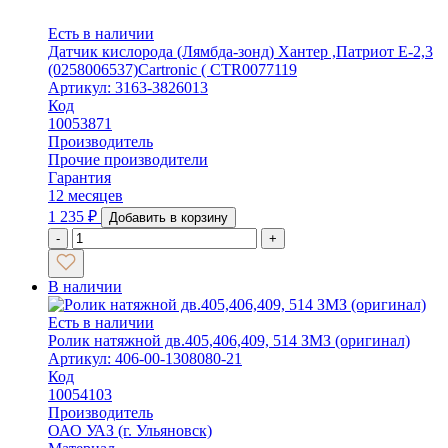
Есть в наличии
Датчик кислорода (Лямбда-зонд) Хантер ,Патриот Е-2,3
(0258006537)Cartronic ( CTR0077119
Артикул: 3163-3826013
Код
10053871
Производитель
Прочие производители
Гарантия
12 месяцев
1 235
₽
Добавить в корзину
-
+
В наличии
Есть в наличии
Ролик натяжной дв.405,406,409, 514 ЗМЗ (оригинал)
Артикул: 406-00-1308080-21
Код
10054103
Производитель
ОАО УАЗ (г. Ульяновск)