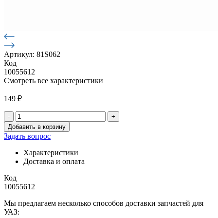
Артикул: 81S062
Код
10055612
Смотреть все характеристики
149
₽
-
+
Количество
Добавить в корзину
товара
Задать вопрос
Уплотнитель
ворот
Характеристики
фургонов
Доставка и оплата
всех
типов
Код
062V
10055612
(бухта
Мы предлагаем несколько способов доставки запчастей для
30м)
УАЗ:
черный