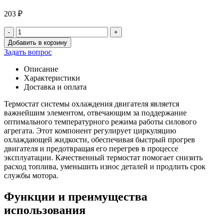
203
₽
-
+
Количество
Добавить в корзину
товара
Задать вопрос
Термостат
помпы
Описание
100
Характеристики
л.с.
Доставка и оплата
(87
гр.)
Термостат системы охлаждения двигателя является
(дв.402,406)
важнейшим элементом, отвечающим за поддержание
G-
оптимального температурного режима работы силового
part
агрегата. Этот компонент регулирует циркуляцию
охлаждающей жидкости, обеспечивая быстрый прогрев
двигателя и предотвращая его перегрев в процессе
эксплуатации. Качественный термостат помогает снизить
расход топлива, уменьшить износ деталей и продлить срок
службы мотора.
Функции и преимущества
использования