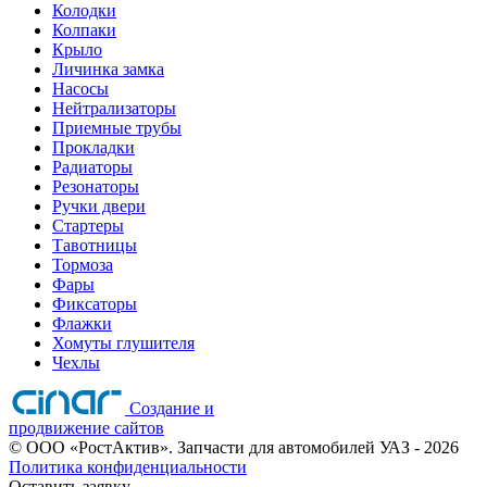
Колодки
Колпаки
Крыло
Личинка замка
Насосы
Нейтрализаторы
Приемные трубы
Прокладки
Радиаторы
Резонаторы
Ручки двери
Стартеры
Тавотницы
Тормоза
Фары
Фиксаторы
Флажки
Хомуты глушителя
Чехлы
Создание и
продвижение сайтов
©
ООО «РостАктив». Запчасти для автомобилей УАЗ
- 2026
Политика конфиденциальности
Оставить заявку