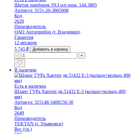
Щиток приборов УАЗ н/о инж. 144.3805
Артикул: 3151-20-3805008
Код
2620
Производитель
ОАО Автоприбор (г. Владимир)
Гарантия
12 месяцев
5 745
₽
Добавить в корзину
-
+
В наличии
Есть в наличии
Шланг ГУРа Хантер дв.51432 Е-3 (кольцо+кольцо 400
мм)
Артикул: 315148-3408150-30
Код
2649
Производитель
TEKTAN (г. Ульяновск)
Вес (гр.)