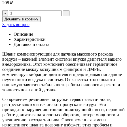
208
₽
-
+
Количество
Добавить в корзину
товара
Задать вопрос
Шланг
компенсирующий
Описание
ДМРВ
Характеристики
Хантер
Доставка и оплата
Шланг компенсирующий для датчика массового расхода
воздуха – важный элемент системы впуска двигателя вашего
внедорожника. Этот компонент обеспечивает герметичное
соединение между воздушным фильтром и ДМРВ,
компенсируя вибрации двигателя и предотвращая попадание
неучтенного воздуха в систему. От качества этого шланга
напрямую зависит стабильность работы силового агрегата и
точность показаний датчика.
Со временем резиновые патрубки теряют эластичность,
растрескиваются и начинают пропускать воздух. Это
приводит к нарушению топливно-воздушной смеси, неровной
работе двигателя на холостых оборотах, потере мощности и
увеличению расхода топлива. Своевременная замена
изношенного шланга позволит избежать этих проблем и