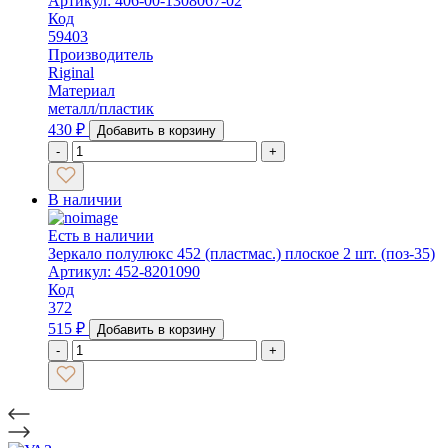
Артикул: 406-00-1308067-02
Код
59403
Производитель
Riginal
Материал
металл/пластик
430
₽
Добавить в корзину
-
+
В наличии
Есть в наличии
Зеркало полулюкс 452 (пластмас.) плоское 2 шт. (поз-35)
Артикул: 452-8201090
Код
372
515
₽
Добавить в корзину
-
+