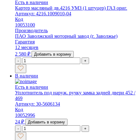
Есть в наличии
Картер масляный дв.4216 УМЗ (1 штуцер) ГАЗ ориг.
Артикул: 4216.1009010-04
Код
10053100
Производитель
ПАО Заволжский моторный завод (г. Заволжье)
Гарантия
12 месяцев
2 580
₽
Добавить в корзину
-
+
В наличии
Есть в наличии
Уплотнитель под наруж. ручку замка задней двери 452 /
469
Артикул: 30-5606134
Код
10052996
24
₽
Добавить в корзину
-
+