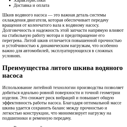
Характеристики
409,405
Доставка и оплата
Е-4
литьевой
Шкив водяного насоса — это важная деталь системы
(TR)
охлаждения двигателя, которая обеспечивает передачу
вращения от коленчатого вала к водяному насосу.
Долговечность и надежность этой запчасти напрямую влияют
на стабильную работу мотора и предотвращение его
перегрева. Литой шкив отличается повышенной прочностью
и устойчивостью к динамическим нагрузкам, что особенно
важно для автомобилей, эксплуатирующихся в сложных
условиях.
Преимущества литого шкива водяного
насоса
Использование литейной технологии производства позволяет
добиться идеально ровной поверхности и точной геометрии
изделия. Это снижает риск вибраций и повышает общую
эффективность работы насоса. Благодаря оптимальной массе
шкива удается сохранить баланс между прочностью и
легкостью конструкции, что минимизирует нагрузку на
подшипники и ременную передачу.