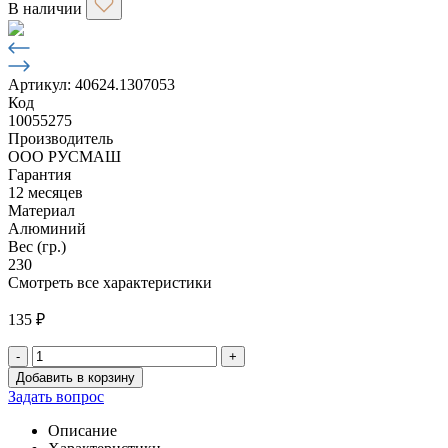
В наличии
Артикул: 40624.1307053
Код
10055275
Производитель
ООO РУСМАШ
Гарантия
12 месяцев
Материал
Алюминий
Вес (гр.)
230
Смотреть все характеристики
135
₽
-
+
Количество
Добавить в корзину
товара
Задать вопрос
Шкив
вод.
Описание
насоса