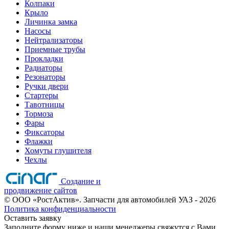
Колпаки
Крыло
Личинка замка
Насосы
Нейтрализаторы
Приемные трубы
Прокладки
Радиаторы
Резонаторы
Ручки двери
Стартеры
Тавотницы
Тормоза
Фары
Фиксаторы
Флажки
Хомуты глушителя
Чехлы
Создание и
продвижение сайтов
©
ООО «РостАктив». Запчасти для автомобилей УАЗ
- 2026
Политика конфиденциальности
Оставить заявку
Заполните форму ниже и наши менеджеры свяжутся с Вами.