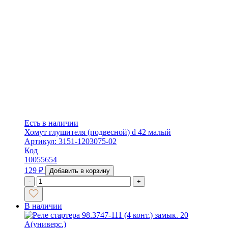
Есть в наличии
Хомут глушителя (подвесной) d 42 малый
Артикул: 3151-1203075-02
Код
10055654
129
₽
Добавить в корзину
-
+
В наличии