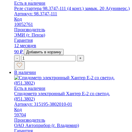
Есть в наличии
Реле стартера 98.3747-111 (4 конт.) замык. 20 А(универс.)
Артикул: 98.3747-111
Код
10052761
Производитель
ЭМИ (г. Пенза)
Гарантия
12 месяцев
90
₽
Добавить в корзину
-
+
В наличии
Есть в наличии
Спидометр электронный Хантер Е-2 со светод.
(851.3802)
Артикул: 315195-3802010-01
Код
59704
Производитель
ОАО Автоприбор (г. Владимир)
Гарантия