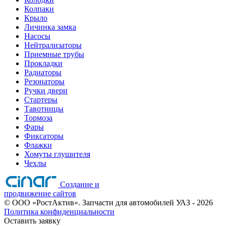
Колпаки
Крыло
Личинка замка
Насосы
Нейтрализаторы
Приемные трубы
Прокладки
Радиаторы
Резонаторы
Ручки двери
Стартеры
Тавотницы
Тормоза
Фары
Фиксаторы
Флажки
Хомуты глушителя
Чехлы
Создание и
продвижение сайтов
©
ООО «РостАктив». Запчасти для автомобилей УАЗ
- 2026
Политика конфиденциальности
Оставить заявку