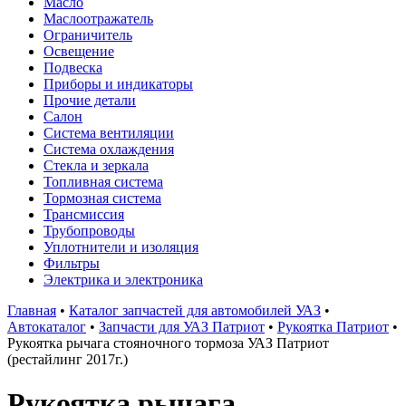
Масло
Маслоотражатель
Ограничитель
Освещение
Подвеска
Приборы и индикаторы
Прочие детали
Салон
Система вентиляции
Система охлаждения
Стекла и зеркала
Топливная система
Тормозная система
Трансмиссия
Трубопроводы
Уплотнители и изоляция
Фильтры
Электрика и электроника
Главная
•
Каталог запчастей для автомобилей УАЗ
•
Автокаталог
•
Запчасти для УАЗ Патриот
•
Рукоятка Патриот
•
Рукоятка рычага стояночного тормоза УАЗ Патриот
(рестайлинг 2017г.)
Рукоятка рычага