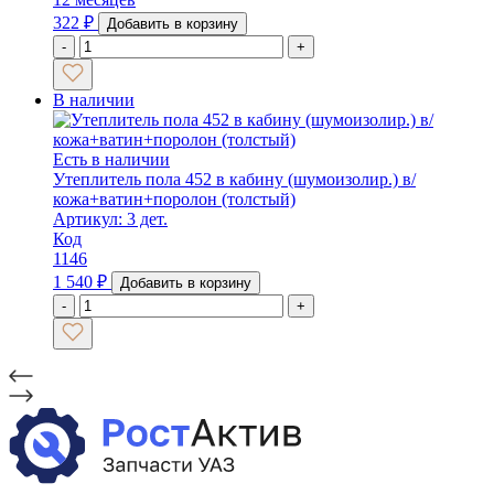
322
₽
Добавить в корзину
-
+
В наличии
Есть в наличии
Утеплитель пола 452 в кабину (шумоизолир.) в/
кожа+ватин+поролон (толстый)
Артикул: 3 дет.
Код
1146
1 540
₽
Добавить в корзину
-
+