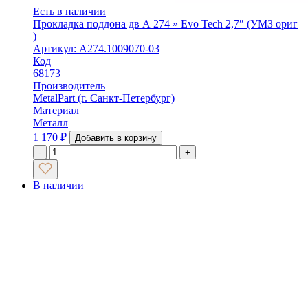
Есть в наличии
Прокладка поддона дв А 274 » Evo Tech 2,7″ (УМЗ ориг
)
Артикул: А274.1009070-03
Код
68173
Производитель
MetalPart (г. Санкт-Петербург)
Материал
Металл
1 170
₽
Добавить в корзину
-
+
В наличии