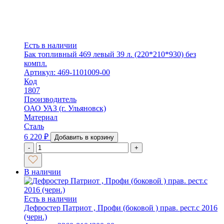
Есть в наличии
Бак топливный 469 левый 39 л. (220*210*930) без
компл.
Артикул: 469-1101009-00
Код
1807
Производитель
ОАО УАЗ (г. Ульяновск)
Материал
Сталь
6 220
₽
Добавить в корзину
-
+
В наличии
Есть в наличии
Дефростер Патриот , Профи (боковой ) прав. рест.с 2016
(черн.)