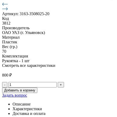
Артикул: 3163-3508025-20
Код
3812
Производитель
ОАО УАЗ (г. Ульяновск)
Материал
Пластик
Вес (гр.)
70
Комплектация
Рукоятка - 1 шт
Смотреть все характеристики
800
₽
-
+
Количество
Добавить в корзину
товара
Задать вопрос
Рукоятка
рычага
Описание
стояночного
Характеристики
тормоза
Доставка и оплата