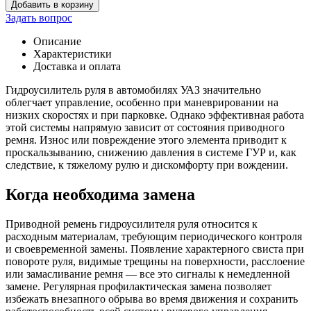
Количество
Добавить в корзину
товара
Задать вопрос
Ремень
923
Описание
на
Характеристики
ГУР
Доставка и оплата
(ЗМЗ
514)
Гидроусилитель руля в автомобилях УАЗ значительно
облегчает управление, особенно при маневрировании на
низких скоростях и при парковке. Однако эффективная работа
этой системы напрямую зависит от состояния приводного
ремня. Износ или повреждение этого элемента приводит к
проскальзыванию, снижению давления в системе ГУР и, как
следствие, к тяжелому рулю и дискомфорту при вождении.
Когда необходима замена
Приводной ремень гидроусилителя руля относится к
расходным материалам, требующим периодического контроля
и своевременной замены. Появление характерного свиста при
повороте руля, видимые трещины на поверхности, расслоение
или замасливание ремня — все это сигналы к немедленной
замене. Регулярная профилактическая замена позволяет
избежать внезапного обрыва во время движения и сохранить