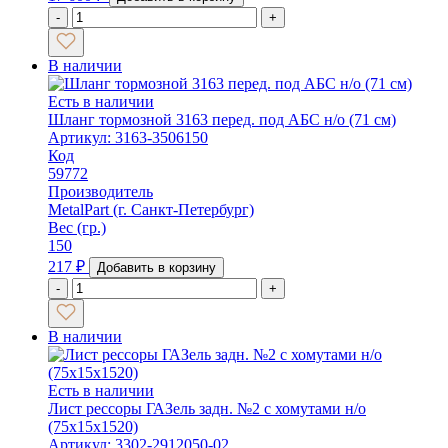
-
+
В наличии
Есть в наличии
Шланг тормозной 3163 перед. под АБС н/о (71 см)
Артикул: 3163-3506150
Код
59772
Производитель
MetalPart (г. Санкт-Петербург)
Вес (гр.)
150
217
₽
Добавить в корзину
-
+
В наличии
Есть в наличии
Лист рессоры ГАЗель задн. №2 с хомутами н/о
(75х15х1520)
Артикул: 3302-2912050-02