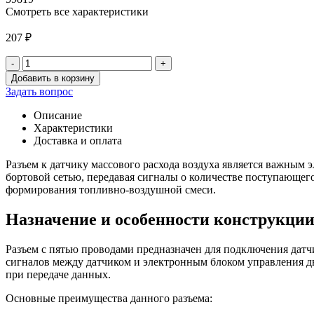
Смотреть все характеристики
207
₽
-
+
Количество
Добавить в корзину
товара
Задать вопрос
Разьем
к
Описание
ДМРВ
Характеристики
Bosch-
Доставка и оплата
220
(с
Разъем к датчику массового расхода воздуха является важным
5
бортовой сетью, передавая сигналы о количестве поступающего
проводами)
формирования топливно-воздушной смеси.
Назначение и особенности конструкци
Разъем с пятью проводами предназначен для подключения датч
сигналов между датчиком и электронным блоком управления д
при передаче данных.
Основные преимущества данного разъема: