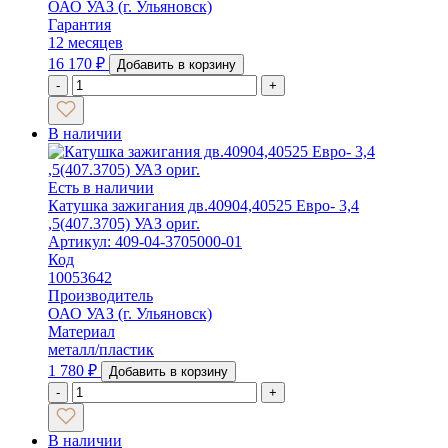
ОАО УАЗ (г. Ульяновск)
Гарантия
12 месяцев
16 170
₽
Добавить в корзину
-
+
В наличии
Есть в наличии
Катушка зажигания дв.40904,40525 Евро- 3,4
,5(407.3705) УАЗ ориг.
Артикул: 409-04-3705000-01
Код
10053642
Производитель
ОАО УАЗ (г. Ульяновск)
Материал
металл/пластик
1 780
₽
Добавить в корзину
-
+
В наличии