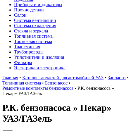
Приборы и индикаторы
Прочие детали
Салон
Система вентиляции
Система охлаждения
Стекла и зеркала
Топливная система
Тормозная система
Трансмиссия
Трубопроводы
Уплотнители и изоляция
Фильтры
Электрика и электроника
Главная
•
Каталог запчастей для автомобилей УАЗ
•
Запчасти
•
Топливная система
•
Бензонасос
•
Ремонтные комплекты бензонасоса
•
Р.К. бензонасоса »
Пекар» УАЗ/ГАЗель
Р.К. бензонасоса » Пекар»
УАЗ/ГАЗель