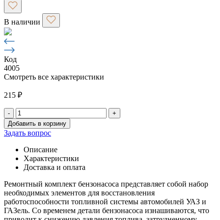
В наличии
Код
4005
Смотреть все характеристики
215
₽
-
+
Количество
Добавить в корзину
товара
Задать вопрос
Р.К.
бензонасоса
Описание
"
Характеристики
Пекар"
Доставка и оплата
УАЗ/
ГАЗель
Ремонтный комплект бензонасоса представляет собой набор
необходимых элементов для восстановления
работоспособности топливной системы автомобилей УАЗ и
ГАЗель. Со временем детали бензонасоса изнашиваются, что
приводит к снижению давления топлива, затрудненному