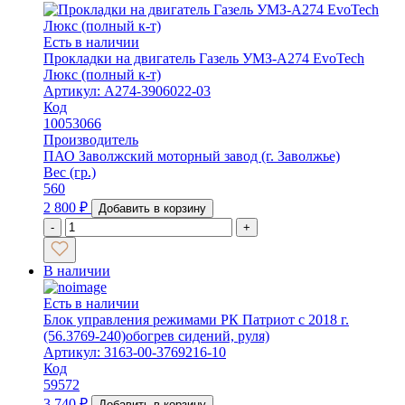
Есть в наличии
Прокладки на двигатель Газель УМЗ-А274 EvoTech
Люкс (полный к-т)
Артикул: А274-3906022-03
Код
10053066
Производитель
ПАО Заволжский моторный завод (г. Заволжье)
Вес (гр.)
560
2 800
₽
Добавить в корзину
-
+
В наличии
Есть в наличии
Блок управления режимами РК Патриот с 2018 г.
(56.3769-240)обогрев сидений, руля)
Артикул: 3163-00-3769216-10
Код
59572
3 740
₽
Добавить в корзину