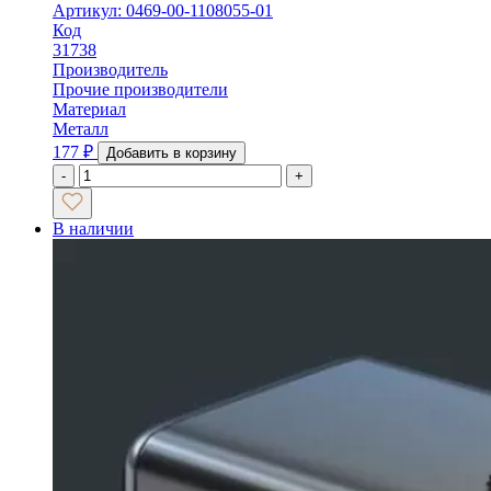
Артикул: 0469-00-1108055-01
Код
31738
Производитель
Прочие производители
Материал
Металл
177
₽
Добавить в корзину
-
+
В наличии