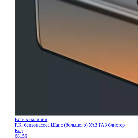
Есть в наличии
Р.К. бензонасоса Шанс (большого) УАЗ,ГАЗ блистер
Код
68156