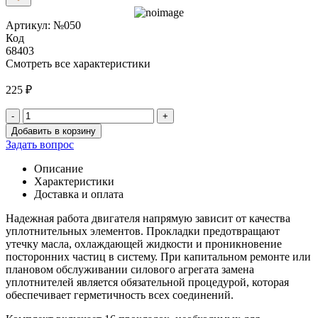
Артикул: №050
Код
68403
Смотреть все характеристики
225
₽
-
+
Количество
Добавить в корзину
товара
Задать вопрос
Прокладки
на
Описание
двигатель
Характеристики
406
Доставка и оплата
дв.
(АДС)
Надежная работа двигателя напрямую зависит от качества
16
уплотнительных элементов. Прокладки предотвращают
шт.
утечку масла, охлаждающей жидкости и проникновение
посторонних частиц в систему. При капитальном ремонте или
плановом обслуживании силового агрегата замена
уплотнителей является обязательной процедурой, которая
обеспечивает герметичность всех соединений.